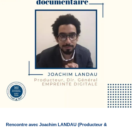
i
p
a
l
Rencontre avec Joachim LANDAU (Producteur &