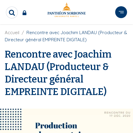
A
l
R
l
e
e
c
r
F
Accueil
Rencontre avec Joachim LANDAU (Producteur &
h
i
e
a
Directeur général EMPREINTE DIGITALE)
l
r
u
d
c
Rencontre avec Joachim
c
'
h
o
A
e
LANDAU (Producteur &
r
n
r
i
t
Directeur général
a
e
n
e
n
EMPREINTE DIGITALE)
u
p
r
i
n
c